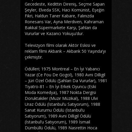
Gecedeste, Kedittin Direniş, Seçme Sapan
Şeyler, Elveda SSK, Hacı Komünist, Eşeğin
Fikri, Haldun Taner Kabare, Falınızda
Ronesans Var, Ayna Merdiven, Kahraman
Bakkal Süpermarkete Karşı, Şahları da
Vururlar ve Kazancı Yokuşu’dur.
Televizyon filmi olarak Aktör Eskisi ve
reklam filmi Akbank – Akbank 50 Yaşında’yı
çekmiştir.
Ödülleri; 1975 Montreal – En İyi Yabancı
Yazar (Ce Fou De Gogol), 1980 Avni Dilligil
– Jüri Özel Ödülü (Şahları Da Vururlar), 1981
Tiyatro-81 – En İyi Erkek Oyuncu (Eski
Moda Komedya), 1987 Nokta Dergisi
Doruktakiler (Muzır Müzikal), 1988 Ulvi
Uraz Ödülü (İstanbul’u Satıyorum), 1988
Sanat Kurumu Ödülü (İstanbul’u
Satıyorum), 1989 Avni Dilligil Ödülü
(İstanbul’u Satıyorum), 1989 İsmail
Dümbüllü Ödülü, 1989 Nasrettin Hoca