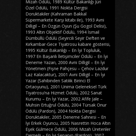
Mizah Ödülü, 1989 Kültür Bakanlığı Jüri
Özel Ödülü, 1991 Nokta Dergisi
Doruktakiler (Kahraman Bakkal
Süpermarkete Karşı kitabı ile), 1993 Avni
Dilligil – En Özgün Oyun (Şu Gogol Delisi),
1993 Altın Objektif Ödülü, 1994 İsmail
Dümbüllü Ödülü (Seyircili Seyir Defteri ve
Kırkambar-Gece Tiyatrosu kabare gösterisi,
1995 Kültür Bakanlığı – En İyi Topluluk,
1997 En Başarılı İletişimciler Ödülü – En İyi
Deneme Yazarı, 2000 Avni Dilligil – En İyi
Yönetmen (Fişne Pahçesu – Çehov Lazdur
Laz Kalacaktur), 2001 Avni Dilligil – En İyi
Yazar (Sahibinden Satılık Birinci El
Ortaoyunu), 2001 Unima Geleneksel Türk
Tiyatrosu’na Hizmet Ödülü, 2002 Sanat
Kurumu – En İyi Yazar, 2002 Afife Jale –
Muhsin Ertuğrul Ödülü, 2004 Türsak Onur
Ödülü (Pardon), 2004 Nokta Dergisi
Doruktakiler, 2005 Deneme Sahnesi – En
İyi Erkek Oyuncu, 2005 Nasrettin Hoca Altın
Eşek Gülmece Ödülü, 2006 Mizah Üretenler
Derneği – En İyi Senaryo (Pardon), 2007