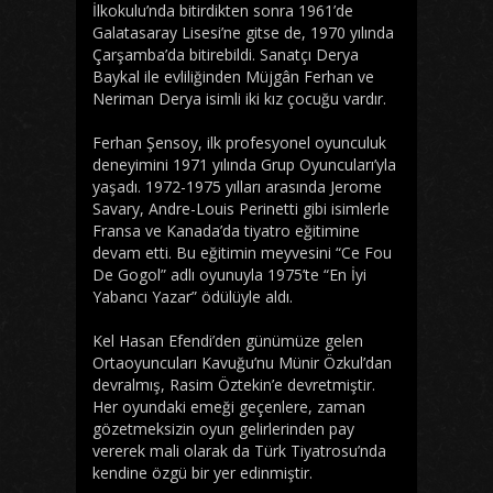
İlkokulu’nda bitirdikten sonra 1961’de
Galatasaray Lisesi’ne gitse de, 1970 yılında
Çarşamba’da bitirebildi. Sanatçı Derya
Baykal ile evliliğinden Müjgân Ferhan ve
Neriman Derya isimli iki kız çocuğu vardır.
Ferhan Şensoy, ilk profesyonel oyunculuk
deneyimini 1971 yılında Grup Oyuncuları’yla
yaşadı. 1972-1975 yılları arasında Jerome
Savary, Andre-Louis Perinetti gibi isimlerle
Fransa ve Kanada’da tiyatro eğitimine
devam etti. Bu eğitimin meyvesini “Ce Fou
De Gogol” adlı oyunuyla 1975’te “En İyi
Yabancı Yazar” ödülüyle aldı.
Kel Hasan Efendi’den günümüze gelen
Ortaoyuncuları Kavuğu’nu Münir Özkul’dan
devralmış, Rasim Öztekin’e devretmiştir.
Her oyundaki emeği geçenlere, zaman
gözetmeksizin oyun gelirlerinden pay
vererek mali olarak da Türk Tiyatrosu’nda
kendine özgü bir yer edinmiştir.