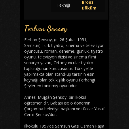
Bronz
Tekniği
Döküm
Ferhan Şensoy
Ferhan Şensoy, (d. 26 Şubat 1951,
Samsun) Türk tiyatro, sinema ve televizyon
oyuncusu, roman, deneme, günlük, tiyatro
oyunu, televizyon dizisi ve sinema filmi
senaryo yazarı, Ortaoyuncular tiyatro
topluluğunun kurucusudur. Türkiye’de
yapılmakta olan stand-up tarzının esin
kaynağı olan tek kişilik oyunu Ferhangi
Şeyler en tanınmış oyunudur.
Annesi Müjgân Şensoy, bir ilkokul
öğretmenidir. Babası ise o dönemin
Çarşamba belediye başkanı ve tüccar Yusuf
Cemil Şensoy’dur.
İlkokulu 1957’de Samsun Gazi Osman Paşa