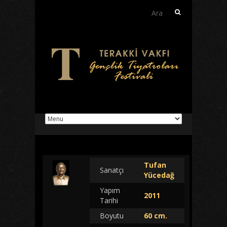
Arama:
Tufan
Sanatçı
Yücedağ
Yapım
2011
Tarihi
Boyutu
60 cm.