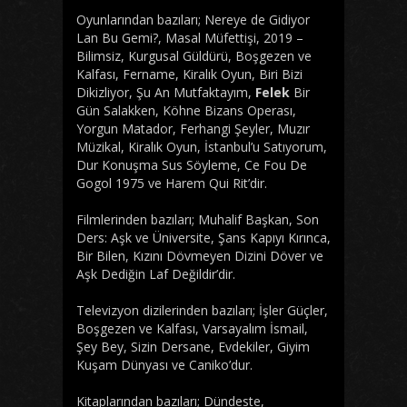
Oyunlarından bazıları; Nereye de Gidiyor
Lan Bu Gemi?, Masal Müfettişi, 2019 –
Bilimsiz, Kurgusal Güldürü, Boşgezen ve
Kalfası, Fername, Kiralık Oyun, Biri Bizi
Dikizliyor, Şu An Mutfaktayım,
Felek
Bir
Gün Salakken, Köhne Bizans Operası,
Yorgun Matador, Ferhangi Şeyler, Muzır
Müzikal, Kiralık Oyun, İstanbul’u Satıyorum,
Dur Konuşma Sus Söyleme, Ce Fou De
Gogol 1975 ve Harem Qui Rit’dir.
Filmlerinden bazıları; Muhalif Başkan, Son
Ders: Aşk ve Üniversite, Şans Kapıyı Kırınca,
Bir Bilen, Kızını Dövmeyen Dizini Döver ve
Aşk Dediğin Laf Değildir’dir.
Televizyon dizilerinden bazıları; İşler Güçler,
Boşgezen ve Kalfası, Varsayalım İsmail,
Şey Bey, Sizin Dersane, Evdekiler, Giyim
Kuşam Dünyası ve Caniko’dur.
Kitaplarından bazıları; Dündeste,