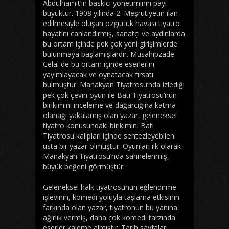
Abdülhamit’in baskıcı yönetiminin payı
büyüktür. 1908 yılında 2. Meşrutiyetin ilan
edilmesiyle oluşan özgürlük havası tiyatro
hayatını canlandırmış, sanatçı ve aydınlarda
bu ortam içinde pek çok yeni girişimlerde
bulunmaya başlamışlardır. Musahipzade
Celal de bu ortam içinde eserlerini
yayımlayacak ve oynatacak fırsatı
bulmuştur. Manakyan Tiyatrosu’nda izlediği
pek çok çeviri oyun ile Batı Tiyatrosu’nun
birikimini inceleme ve dağarcığına katma
olanağı yakalamış olan yazar, geleneksel
tiyatro konusundaki birikimini Batı
Tiyatrosu kalıpları içinde sentezleyebilen
usta bir yazar olmuştur. Oyunları ilk olarak
Manakyan Tiyatrosu’nda sahnelenmiş,
büyük beğeni görmüştür.
Geleneksel halk tiyatrosunun eğlendirme
işlevinin, komedi yoluyla taşlama etkisinin
farkında olan yazar, tiyatronun bu yanına
ağırlık vermiş, daha çok komedi tarzında
eserler kaleme almıştır. Tarih sayfaları