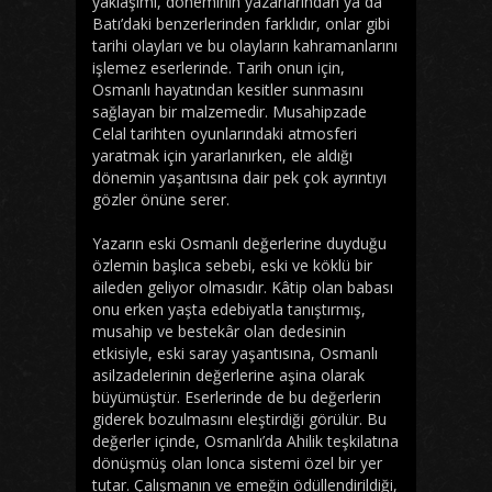
yaklaşımı, döneminin yazarlarından ya da
Batı’daki benzerlerinden farklıdır, onlar gibi
tarihi olayları ve bu olayların kahramanlarını
işlemez eserlerinde. Tarih onun için,
Osmanlı hayatından kesitler sunmasını
sağlayan bir malzemedir. Musahipzade
Celal tarihten oyunlarındaki atmosferi
yaratmak için yararlanırken, ele aldığı
dönemin yaşantısına dair pek çok ayrıntıyı
gözler önüne serer.
Yazarın eski Osmanlı değerlerine duyduğu
özlemin başlıca sebebi, eski ve köklü bir
aileden geliyor olmasıdır. Kâtip olan babası
onu erken yaşta edebiyatla tanıştırmış,
musahip ve bestekâr olan dedesinin
etkisiyle, eski saray yaşantısına, Osmanlı
asilzadelerinin değerlerine aşina olarak
büyümüştür. Eserlerinde de bu değerlerin
giderek bozulmasını eleştirdiği görülür. Bu
değerler içinde, Osmanlı’da Ahilik teşkilatına
dönüşmüş olan lonca sistemi özel bir yer
tutar. Çalışmanın ve emeğin ödüllendirildiği,