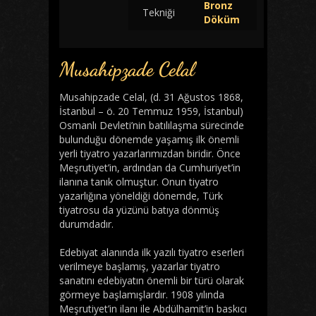
Bronz
Tekniği
Döküm
Musahipzade Celal
Musahipzade Celal, (d. 31 Ağustos 1868,
İstanbul – ö. 20 Temmuz 1959, İstanbul)
Osmanlı Devleti’nin batılılaşma sürecinde
bulunduğu dönemde yaşamış ilk önemli
yerli tiyatro yazarlarımızdan biridir. Önce
Meşrutiyet’in, ardından da Cumhuriyet’in
ilanına tanık olmuştur. Onun tiyatro
yazarlığına yöneldiği dönemde, Türk
tiyatrosu da yüzünü batıya dönmüş
durumdadır.
Edebiyat alanında ilk yazılı tiyatro eserleri
verilmeye başlamış, yazarlar tiyatro
sanatını edebiyatın önemli bir türü olarak
görmeye başlamışlardır. 1908 yılında
Meşrutiyet’in ilanı ile Abdülhamit’in baskıcı