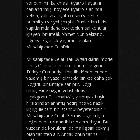
yönetiminin kalkması, tiyatro hayatını
canlandırmış, böylece tiyatro alanında
yetkin, yalnızca tiyatro eseri veren iki
önemli yazar yetişmiştir. Bunlardan birisi
yapıtlarında daha çok toplumsal konuları
işleyen İbnürrefik Ahmet Nuri Sekizinci,
diğeriyse günlük yaşamı ele alan
Musahipzade Celal’dir.
Musahipzade Celal Batı uygarlıklarını model
almış Osmanlı’nın son dönemi ile genç
Türkiye Cumhuriyeti’nin ilk dönemlerinde
yaşamış bir yazar olmakla birlikte daha çok
Doğu’lu bir kimliğe sahiptir. Doğu
terbiyesine uygun yetiştirilmiş,
alçakgönüllü, tamahkâr, yumuşak huylu,
hırslarından arınmış hatırşinas ve nazik
kişiliği ile tam bir İstanbul beyefendisidir
Musahipzade Celal. Geçmişe, geçmişin
değerlerine romantik bir özlem duyar. Bu
yüzden de konularını daima ilgisini çekmiş
olan tarihten alır. Ancak onun tarihe